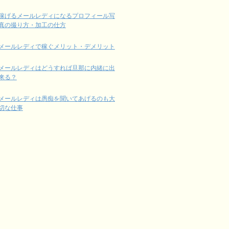
稼げるメールレディになるプロフィール写
真の撮り方・加工の仕方
メールレディで稼ぐメリット・デメリット
メールレディはどうすれば旦那に内緒に出
来る？
メールレディは愚痴を聞いてあげるのも大
切な仕事