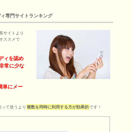
ディ専門サイトランキング
系サイトより
オススメで
ディを認め
非常に少な
簡単にメー
絞って使うより
複数を同時に利用する方が効果的
です！