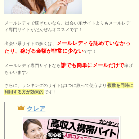
メールレディで稼ぎたいなら、出会い系サイトよりもメールレデ
ィ専門サイトがだんぜんオススメです！
メールレディを認めていなかっ
出会い系サイトの多くは、
たり、稼げる金額が非常に少ない
です！
誰でも簡単にメールだけで
メールレディ専門サイトなら
稼げ
ちゃいます♪
さらに、ランキングのサイトは1つに絞って使うより
複数を同時に
利用する方が効果的
です！
クレア