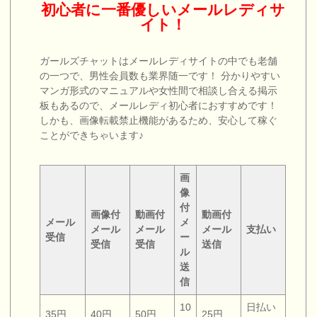
初心者に一番優しいメールレディサ
イト！
ガールズチャットはメールレディサイトの中でも老舗
の一つで、男性会員数も業界随一です！ 分かりやすい
マンガ形式のマニュアルや女性間で相談し合える掲示
板もあるので、メールレディ初心者におすすめです！
しかも、画像転載禁止機能があるため、安心して稼ぐ
ことができちゃいます♪
画
像
付
画像付
動画付
動画付
メール
メ
メール
メール
メール
支払い
受信
ー
受信
受信
送信
ル
送
信
10
日払い
35円
40円
50円
25円