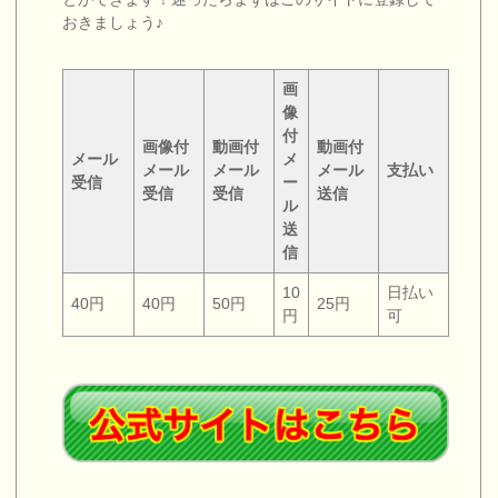
おきましょう♪
画
像
付
画像付
動画付
動画付
メール
メ
メール
メール
メール
支払い
受信
ー
受信
受信
送信
ル
送
信
10
日払い
40円
40円
50円
25円
円
可