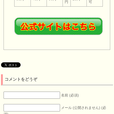
円
可
コメントをどうぞ
名前 (必須)
メール (公開されません) (必
須)