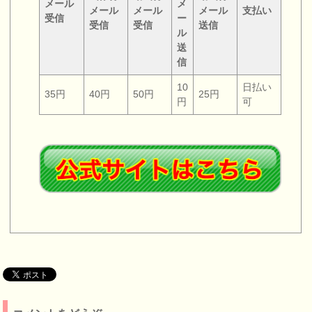
メール
メ
メール
メール
メール
支払い
受信
ー
受信
受信
送信
ル
送
信
10
日払い
35円
40円
50円
25円
円
可