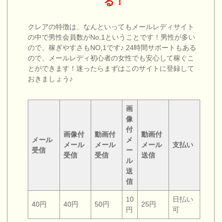
る！
クレアの特徴は、なんといってもメールレディサイト
の中で男性会員数がNo,1ということです！男性が多い
ので、稼ぎやすさもNO,1です♪ 24時間サポートもある
ので、メールレディ初心者の女性でも安心して稼ぐこ
とができます！迷ったらまずはこのサイトに登録して
おきましょう♪
画
像
付
画像付
動画付
動画付
メール
メ
メール
メール
メール
支払い
受信
ー
受信
受信
送信
ル
送
信
10
日払い
40円
40円
50円
25円
円
可