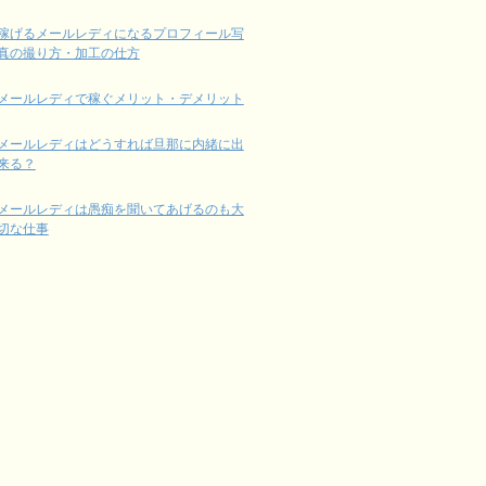
稼げるメールレディになるプロフィール写
真の撮り方・加工の仕方
メールレディで稼ぐメリット・デメリット
メールレディはどうすれば旦那に内緒に出
来る？
メールレディは愚痴を聞いてあげるのも大
切な仕事