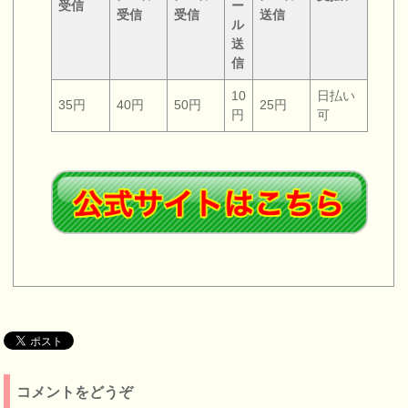
受信
ー
受信
受信
送信
ル
送
信
10
日払い
35円
40円
50円
25円
円
可
コメントをどうぞ