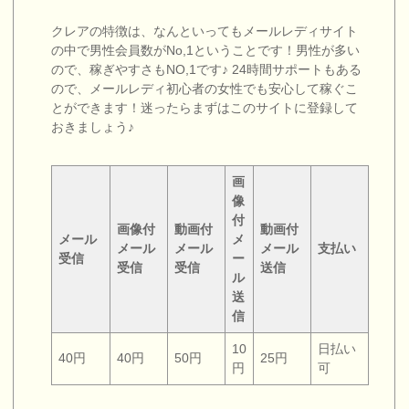
クレアの特徴は、なんといってもメールレディサイト
の中で男性会員数がNo,1ということです！男性が多い
ので、稼ぎやすさもNO,1です♪ 24時間サポートもある
ので、メールレディ初心者の女性でも安心して稼ぐこ
とができます！迷ったらまずはこのサイトに登録して
おきましょう♪
画
像
付
画像付
動画付
動画付
メール
メ
メール
メール
メール
支払い
受信
ー
受信
受信
送信
ル
送
信
10
日払い
40円
40円
50円
25円
円
可